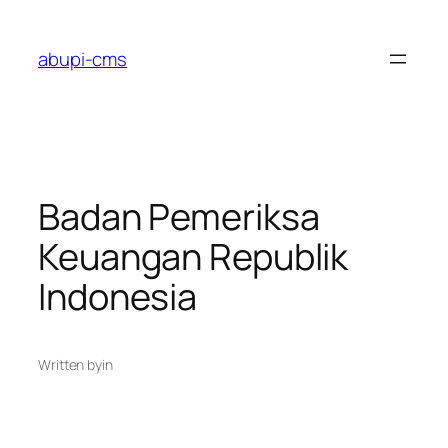
Lewati
ke
abupi-cms
konten
Badan Pemeriksa
Keuangan Republik
Indonesia
Written by
in