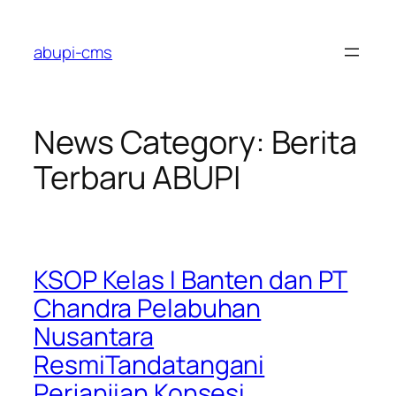
Lewati
ke
abupi-cms
konten
News Category:
Berita
Terbaru ABUPI
KSOP Kelas I Banten dan PT
Chandra Pelabuhan
Nusantara
ResmiTandatangani
Perjanjian Konsesi